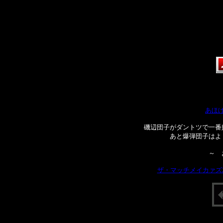
the
Al
あほ
磯辺団子がダントツで一番
あと爆弾団子はよ
～ 
ザ・マッチメイカァズ2